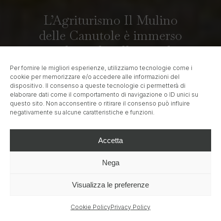
L’Agriturismo Il Mulino
delle Canutole è immerso
tra le verdi colline e gli
incantevoli paesaggi dove il
Per fornire le migliori esperienze, utilizziamo tecnologie come i
cookie per memorizzare e/o accedere alle informazioni del
tempo sembra essersi
dispositivo. Il consenso a queste tecnologie ci permetterà di
fermato, regalando
elaborare dati come il comportamento di navigazione o ID unici su
questo sito. Non acconsentire o ritirare il consenso può influire
un’atmosfera romantica e
negativamente su alcune caratteristiche e funzioni.
rilassante.
Accetta
Nega
Visualizza le preferenze
Data Arrivo
Data Partenza
Cookie Policy
Privacy Policy