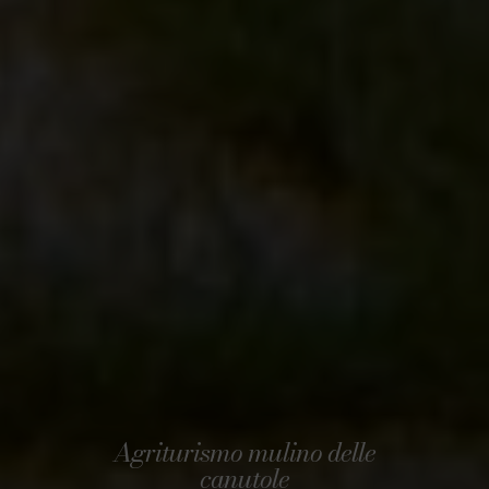
Agriturismo mulino delle
canutole